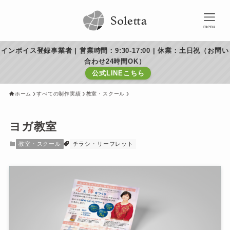
menu
インボイス登録事業者 | 営業時間：9:30-17:00 | 休業：土日祝（お問い
合わせ24時間OK）
公式LINEこちら
ホーム
すべての制作実績
教室・スクール
ヨガ教室
教室・スクール
チラシ・リーフレット